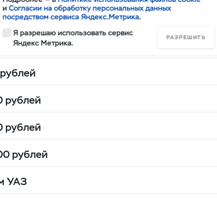
службы УАЗ
8-800-100-00-42
и на сайте uaz.ru.
и
Согласии на обработку персональных данных
посредством сервиса Яндекс.Метрика
.
Я разрешаю использовать сервис
РАЗРЕШИТЬ
Яндекс Метрика.
00 рублей
 рублей
0 рублей
т государственной программы лизинга
0 рублей
т государственной программы лизинга
00 рублей
т государственной программы лизинга
м УАЗ
граммы "УАЗ - Лизинг"