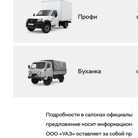
Профи
Буханка
Подробности в салонах официальны
предложение носит информационный 
ООО «УАЗ» оставляет за собой пра