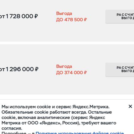
Выгода
РАССЧИ
от
1 728 000 ₽
ВЫГО
ДО 478 500 ₽
Выгода
РАССЧИ
от
1 296 000 ₽
ВЫГО
ДО 374 000 ₽
Мы используем cookie и сервис Яндекс.Метрика.
х дилеров УАЗ. Предложение действительно с 01.08.2
Обязательные cookie работают всегда. Остальные
cookie, включая аналитические (сервис Яндекс
характер и не является публичной офертой (ст. 437 
Метрика от ООО «Яндекс», Россия), требуют вашего
согласия.
во на изменение срока и условий действия программ.
Подробнее — в
Политике использования файлов cookie