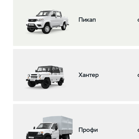
Пикап
Хантер
Профи