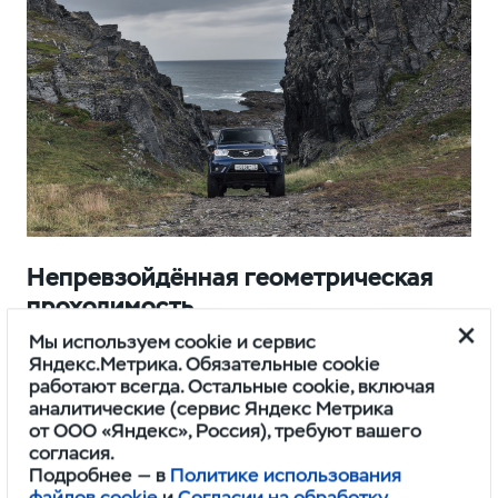
Непревзойдённая геометрическая
проходимость
210
35°
30°
347
Мы используем cookie и сервис
мм
мм
Яндекс.Метрика. Обязательные cookie
Дорожный
Угол
Угол
Высота
работают всегда. Остальные cookie, включая
просвет
въезда
съезда
до переднего
аналитические (сервис Яндекс Метрика
бампера при
от ООО «Яндекс», Россия), требуют вашего
полной
согласия.
загрузке
Подробнее — в
Политике использования
файлов cookie
и
Согласии на обработку