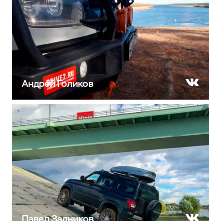
Андрей Голиков
Ну и как же не подурачиться? Да никак!
Надо же разбавить осеннее настроение 🤫
🤓
Павел Задников