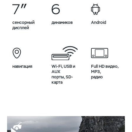
сенсорный
динамиков
Android
дисплей
навигация
Wi-Fi, USB и
Full HD видео,
AUX
MP3,
порты, SD-
радио
карта