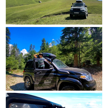
респ.Коми путешествуем с #мойуаз