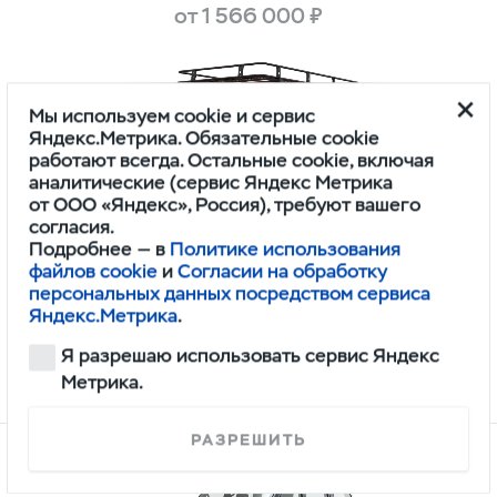
от 1 566 000 ₽
Мы используем cookie и сервис
Яндекс.Метрика. Обязательные cookie
работают всегда. Остальные cookie, включая
аналитические (сервис Яндекс Метрика
от ООО «Яндекс», Россия), требуют вашего
согласия.
Подробнее — в
Политике использования
Буханка
файлов cookie
и
Согласии на обработку
персональных данных посредством сервиса
от 1 296 000 ₽
Яндекс.Метрика
.
Я разрешаю использовать сервис Яндекс
Метрика.
Недоступны к заказу
РАЗРЕШИТЬ